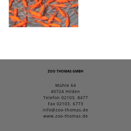
ZOO THOMAS GMBH
Mühle 64
40724 Hilden
Telefon 02103. 8477
Fax 02103. 6773
info@zoo-thomas.de
www.zoo-thomas.de