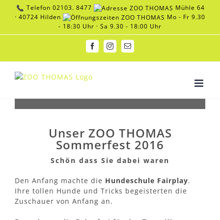
Zum
Telefon
02103. 8477
Mühle 64
Inhalt
· 40724 Hilden
Mo - Fr 9.30
springen
- 18:30 Uhr · Sa 9.30 - 18:00 Uhr
Facebook
Instagram
E-
Mail
Unser ZOO THOMAS
Sommerfest 2016
Schön dass Sie dabei waren
Den Anfang machte die
Hundeschule Fairplay
.
Ihre tollen Hunde und Tricks begeisterten die
Zuschauer von Anfang an.