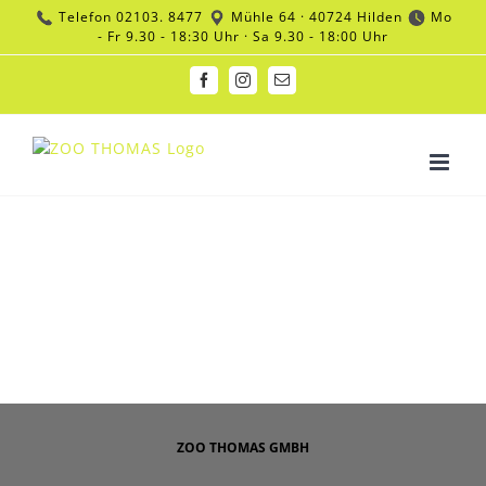
Zum
Telefon
02103. 8477
Mühle 64 · 40724 Hilden
Mo
Inhalt
- Fr 9.30 - 18:30 Uhr · Sa 9.30 - 18:00 Uhr
springen
Facebook
Instagram
E-
Mail
ZOO THOMAS GMBH