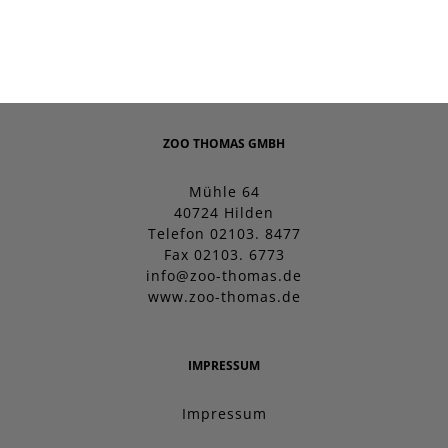
ZOO THOMAS GMBH
Mühle 64
40724 Hilden
Telefon 02103. 8477
Fax 02103. 6773
info@zoo-thomas.de
www.zoo-thomas.de
IMPRESSUM
Impressum