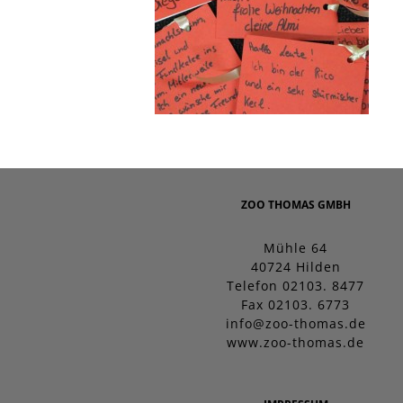
ZOO THOMAS GMBH
Mühle 64
40724 Hilden
Telefon 02103. 8477
Fax 02103. 6773
info@zoo-thomas.de
www.zoo-thomas.de