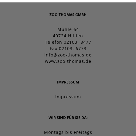
ZOO THOMAS GMBH
Mühle 64
40724 Hilden
Telefon 02103. 8477
Fax 02103. 6773
info@zoo-thomas.de
www.zoo-thomas.de
IMPRESSUM
Impressum
WIR SIND FÜR SIE DA:
Montags bis Freitags