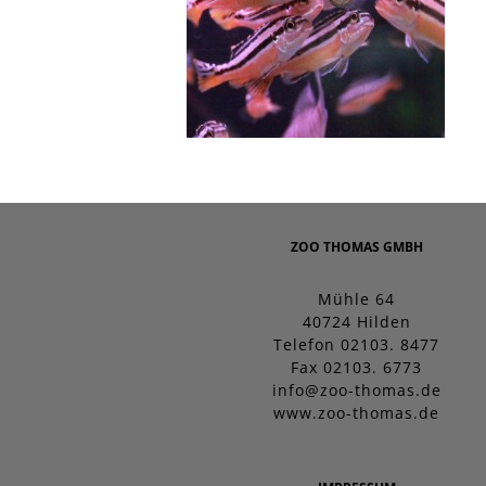
ZOO THOMAS GMBH
Mühle 64
40724 Hilden
Telefon 02103. 8477
Fax 02103. 6773
info@zoo-thomas.de
www.zoo-thomas.de