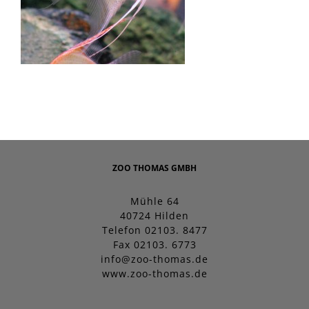
ZOO THOMAS GMBH
Mühle 64
40724 Hilden
Telefon 02103. 8477
Fax 02103. 6773
info@zoo-thomas.de
www.zoo-thomas.de