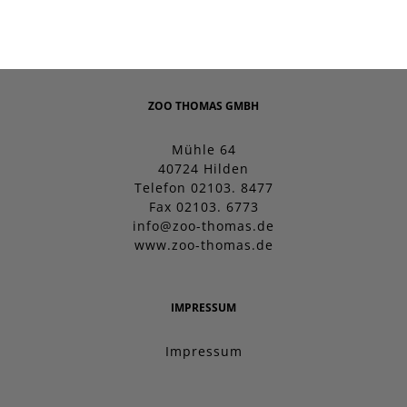
ZOO THOMAS GMBH
Mühle 64
40724 Hilden
Telefon 02103. 8477
Fax 02103. 6773
info@zoo-thomas.de
www.zoo-thomas.de
IMPRESSUM
Impressum