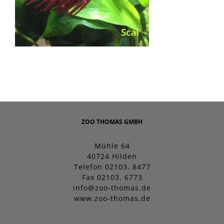
ZOO THOMAS GMBH
Mühle 64
40724 Hilden
Telefon 02103. 8477
Fax 02103. 6773
info@zoo-thomas.de
www.zoo-thomas.de