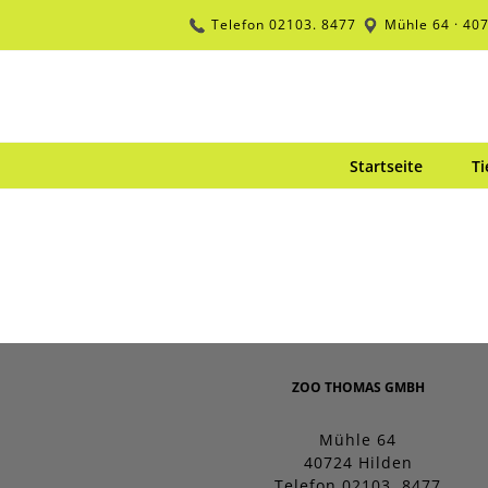
Zum
Telefon
02103. 8477
Mühle 64 · 40
Inhalt
springen
Startseite
Ti
ZOO THOMAS GMBH
Mühle 64
40724 Hilden
Telefon 02103. 8477