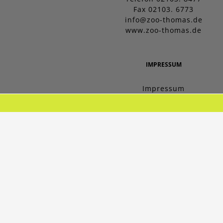
Fax 02103. 6773
info@zoo-thomas.de
www.zoo-thomas.de
IMPRESSUM
Impressum