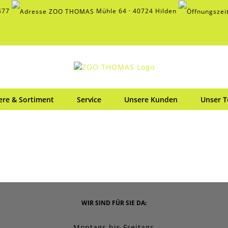
477
Mühle 64 · 40724 Hilden
ere & Sortiment
Service
Unsere Kunden
Unser 
WIR SIND FÜR SIE DA:
Montags bis Freitags