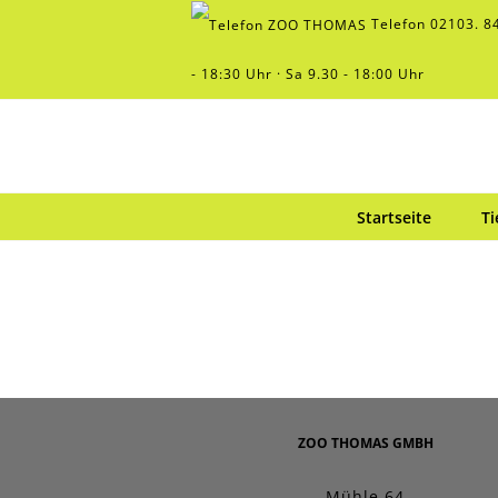
Zum
Telefon
02103. 8
Inhalt
springen
- 18:30 Uhr · Sa 9.30 - 18:00 Uhr
Startseite
Ti
ZOO THOMAS GMBH
Mühle 64