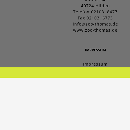
40724 Hilden
Telefon 02103. 8477
Fax 02103. 6773
info@zoo-thomas.de
www.zoo-thomas.de
IMPRESSUM
Impressum