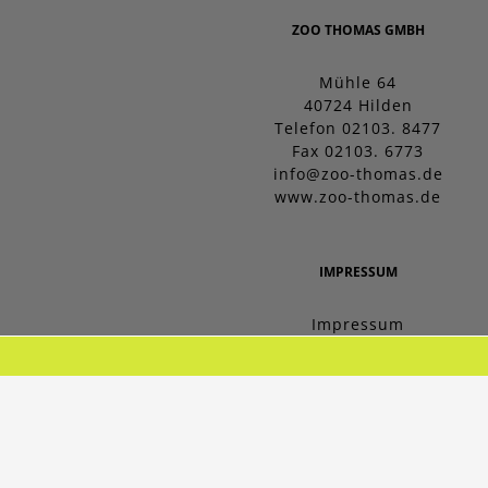
ZOO THOMAS GMBH
Mühle 64
40724 Hilden
Telefon 02103. 8477
Fax 02103. 6773
info@zoo-thomas.de
www.zoo-thomas.de
IMPRESSUM
Impressum