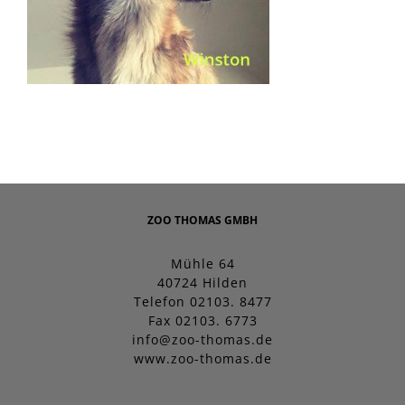
ZOO THOMAS GMBH
Mühle 64
40724 Hilden
Telefon 02103. 8477
Fax 02103. 6773
info@zoo-thomas.de
www.zoo-thomas.de