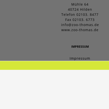
Mühle 64
40724 Hilden
Telefon 02103. 8477
Fax 02103. 6773
info@zoo-thomas.de
www.zoo-thomas.de
IMPRESSUM
Impressum