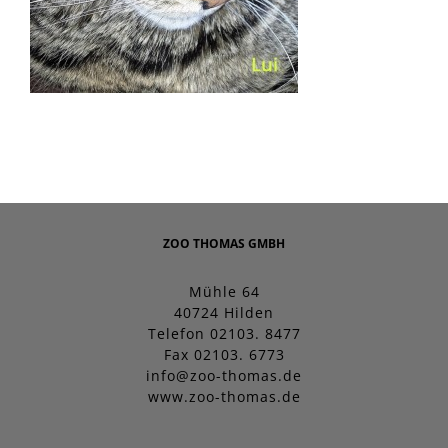
ZOO THOMAS GMBH
Mühle 64
40724 Hilden
Telefon 02103. 8477
Fax 02103. 6773
info@zoo-thomas.de
www.zoo-thomas.de