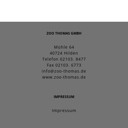
ZOO THOMAS GMBH
Mühle 64
40724 Hilden
Telefon 02103. 8477
Fax 02103. 6773
info@zoo-thomas.de
www.zoo-thomas.de
IMPRESSUM
Impressum