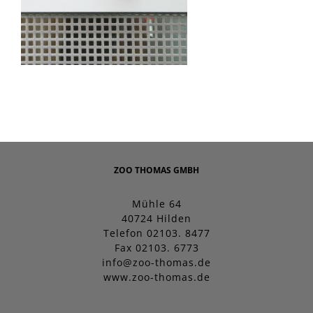
ZOO THOMAS GMBH
Mühle 64
40724 Hilden
Telefon 02103. 8477
Fax 02103. 6773
info@zoo-thomas.de
www.zoo-thomas.de