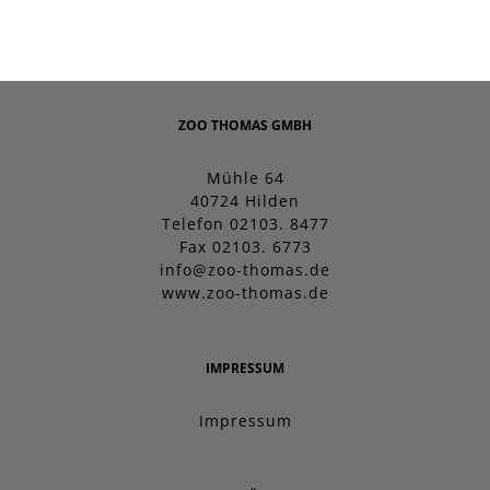
ZOO THOMAS GMBH
Mühle 64
40724 Hilden
Telefon 02103. 8477
Fax 02103. 6773
info@zoo-thomas.de
www.zoo-thomas.de
IMPRESSUM
Impressum