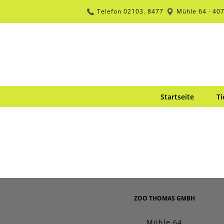
Zum
Telefon
02103. 8477
Mühle 64 · 40
Inhalt
springen
Startseite
Ti
ZOO THOMAS GMBH
Mühle 64