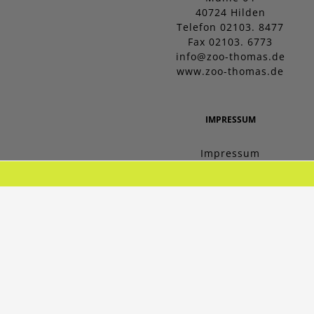
40724 Hilden
Telefon 02103. 8477
Fax 02103. 6773
info@zoo-thomas.de
www.zoo-thomas.de
IMPRESSUM
Impressum