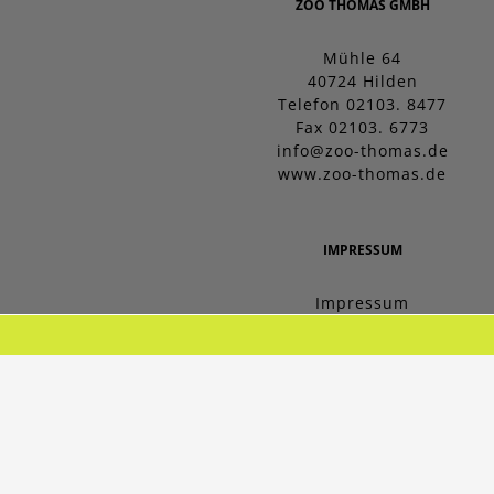
ZOO THOMAS GMBH
Mühle 64
40724 Hilden
Telefon 02103. 8477
Fax 02103. 6773
info@zoo-thomas.de
www.zoo-thomas.de
IMPRESSUM
Impressum