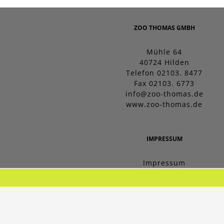
ZOO THOMAS GMBH
Mühle 64
40724 Hilden
Telefon 02103. 8477
Fax 02103. 6773
info@zoo-thomas.de
www.zoo-thomas.de
IMPRESSUM
Impressum