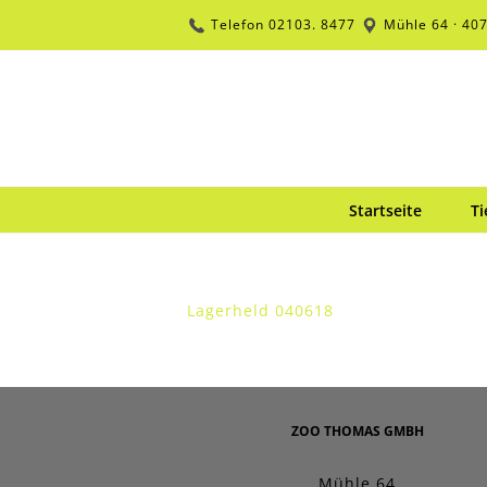
Zum
Telefon
02103. 8477
Mühle 64 · 40
Inhalt
springen
Startseite
Ti
Lagerheld 040618
ZOO THOMAS GMBH
Mühle 64