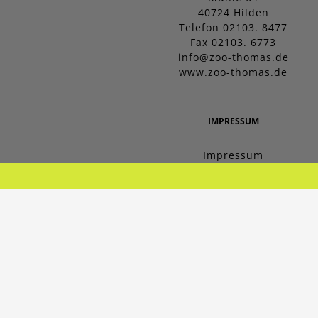
40724 Hilden
Telefon 02103. 8477
Fax 02103. 6773
info@zoo-thomas.de
www.zoo-thomas.de
IMPRESSUM
Impressum