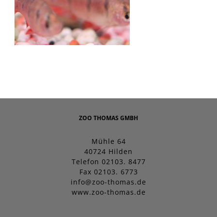
ZOO THOMAS GMBH
Mühle 64
40724 Hilden
Telefon 02103. 8477
Fax 02103. 6773
info@zoo-thomas.de
www.zoo-thomas.de