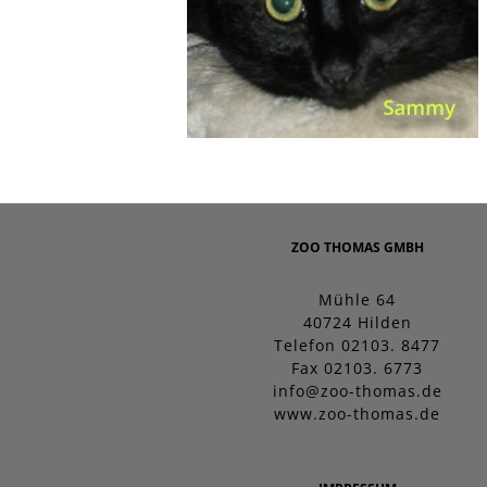
ZOO THOMAS GMBH
Mühle 64
40724 Hilden
Telefon 02103. 8477
Fax 02103. 6773
info@zoo-thomas.de
www.zoo-thomas.de