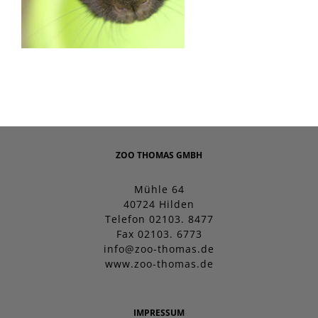
ZOO THOMAS GMBH
Mühle 64
40724 Hilden
Telefon 02103. 8477
Fax 02103. 6773
info@zoo-thomas.de
www.zoo-thomas.de
IMPRESSUM