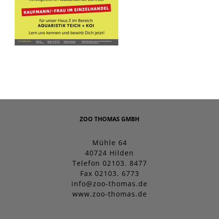
ZOO THOMAS GMBH
Mühle 64
40724 Hilden
Telefon 02103. 8477
Fax 02103. 6773
info@zoo-thomas.de
www.zoo-thomas.de